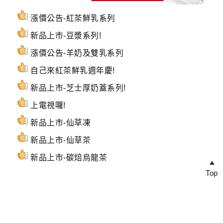
漲價公告-紅茶鮮乳系列
新品上市-
豆漿系列!
漲價公告-羊奶及雙乳系列
自己來紅茶鮮乳週年慶!
新品上市-芝士厚奶蓋系列!
上電視囉!
​
新品上市-仙草凍
​
新品上市-仙草茶
​
新品上市-碳焙烏龍茶
Top