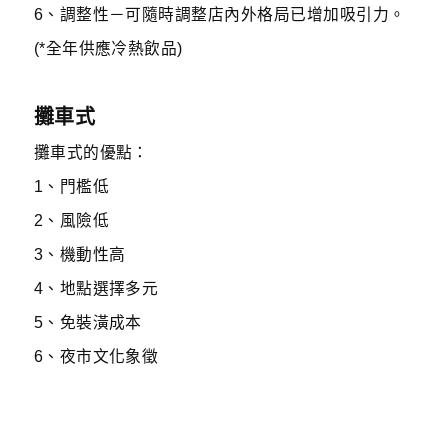
6、調整性－可隨時調整店內外格局已增加吸引力。
(*全年供應冷熱飲品)
攤車式
攤車式的優點：
1、門檻低
2、風險低
3、機動性高
4、地點選擇多元
5、免裝潢成本
6、夜市文化象徵