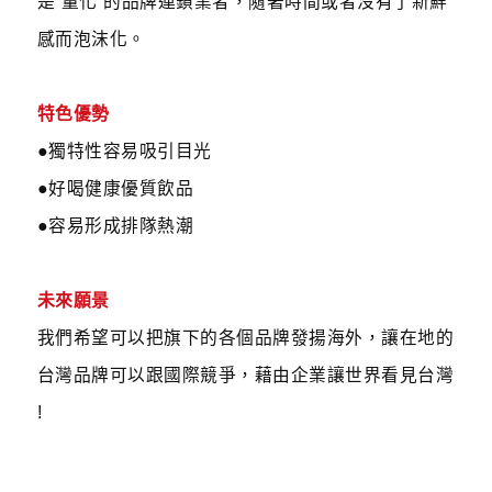
是”量化”的品牌連鎖業者，隨著時間或者沒有了新鮮
感而泡沫化。
特色優勢
●獨特性容易吸引目光
●好喝健康優質飲品
●容易形成排隊熱潮
未來願景
我們希望可以把旗下的各個品牌發揚海外，讓在地的
台灣品牌可以跟國際競爭，藉由企業讓世界看見台灣
!