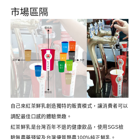
市場區隔
自己來紅茶鮮乳創造獨特的販賣模式，讓消費者可以
調配最佳口感的體驗樂趣。
紅茶鮮乳是台灣百年不退的健康飲品，使用SGS檢
驗無農藥殘留及台灣優質酪農100%純正鮮乳。