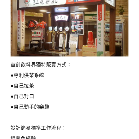
首創飲料界獨特販賣方式：
●專利供茶系統
●自己拉茶
●自己封口
●自己動手的樂趣
設計簡易標準工作流程：
經營免經驗