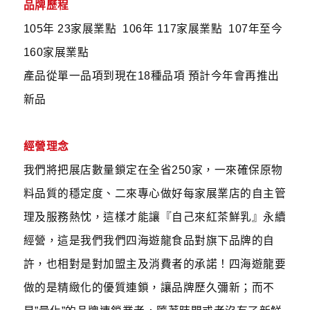
品牌歷程
105年 23家展業點 106年 117家展業點 107年至今
160家展業點
產品從單一品項到現在18種品項 預計今年會再推出
新品
經營理念
我們將把展店數量鎖定在全省250家，一來確保原物
料品質的穩定度、二來專心做好每家展業店的自主管
理及服務熱忱，這樣才能讓『自己來紅茶鮮乳』永續
經營，這是我們我們四海遊龍食品對旗下品牌的自
許，也相對是對加盟主及消費者的承諾！四海遊龍要
做的是精緻化的優質連鎖，讓品牌歷久彌新；而不