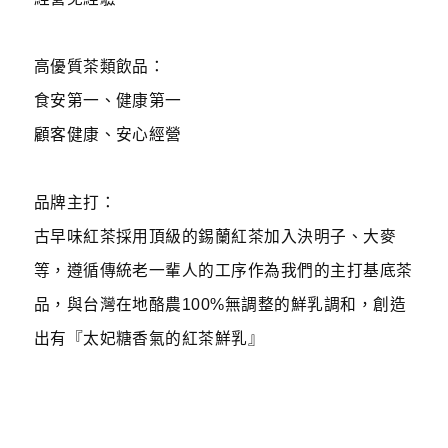
高優質茶類飲品：
食安第一、健康第一
顧客健康、安心經營
品牌主打：
古早味紅茶採用頂級的錫蘭紅茶加入決明子、大麥
等，遵循傳統老一輩人的工序作為我們的主打基底茶
品，與台灣在地酪農100%無調整的鮮乳調和，創造
出有『太妃糖香氣的紅茶鮮乳』